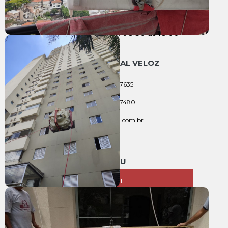
ENDEREÇO
Rua Cônego Vicente Miguel Marino, 720 - Barra Funda São
Paulo CEP: 01135-020
HORÁRIO DE ATENDIMENTO
Segunda a Sexta: 08:30 às 18:00
CONTATO SIDEAL VELOZ
(11) 3668-7635
(11) 94012-7480
sideal@sideal.com.br
MENU
HOME
EMPRESA