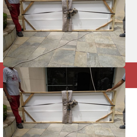
SERVIÇOS
FALE CONOSCO!
MAPA DO SITE
Copyright © SIDEAL VELOZ. (Lei 9610 de 19/02/1998)
W3C
W3C